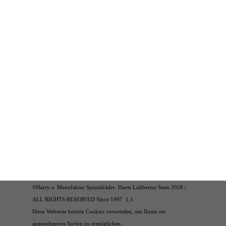
©Harry-s Manufaktur Spezialräder Harm Lubbertus Stam 2026 |
ALL RIGHTS RESERVED Since 1997 1.1
Diese Webseite könnte Cookies verwenden, um Ihnen ein
angenehmeres Surfen zu ermöglichen.